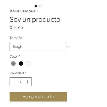
SKU: 217537123517253
Soy un producto
Precio
Q 25.00
Tamaño
*
Color
*
Cantidad
*
Agregar al carrito